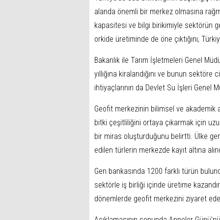
alanda önemli bir merkez olmasına rağm
kapasitesi ve bilgi birikimiyle sektörün 
orkide üretiminde de öne çıktığını, Türkiye
Bakanlık ile Tarım İşletmeleri Genel Müd
yıllığına kiralandığını ve bunun sektöre 
ihtiyaçlarının da Devlet Su İşleri Genel 
Geofit merkezinin bilimsel ve akademik 
bitki çeşitliliğini ortaya çıkarmak için uzu
bir miras oluşturduğunu belirtti. Ülke ge
edilen türlerin merkezde kayıt altına alınd
Gen bankasında 1200 farklı türün bulund
sektörle iş birliği içinde üretime kazandı
dönemlerde geofit merkezini ziyaret edebi
Açıklamasının sonunda Anneler Günü’nü k