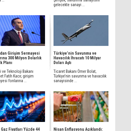
 ...
Şimşek, savunma sanayisini
gelecekte sanayi ...
’dan Girişim Sermayesi
Türkiye’nin Savunma ve
rına 300 Milyon Dolarlık
Havacılık İhracatı 10 Milyar
k Planı
Doları Aştı
i ve Teknoloji Bakanı
Ticaret Bakanı Ömer Bolat,
 Fatih Kacır, girişim
Türkiye’nin savunma ve havacılık
esi fonlarına ...
sanayisinde ...
 Gaz Fiyatları Yüzde 44
Nisan Enflasyonu Açıklandı: