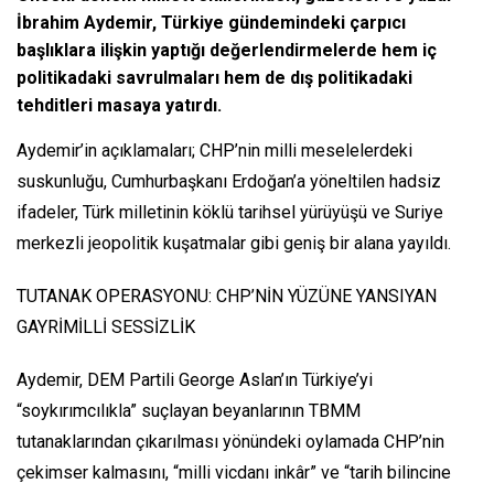
İbrahim Aydemir, Türkiye gündemindeki çarpıcı
başlıklara ilişkin yaptığı değerlendirmelerde hem iç
politikadaki savrulmaları hem de dış politikadaki
tehditleri masaya yatırdı.
Aydemir’in açıklamaları; CHP’nin milli meselelerdeki
suskunluğu, Cumhurbaşkanı Erdoğan’a yöneltilen hadsiz
ifadeler, Türk milletinin köklü tarihsel yürüyüşü ve Suriye
merkezli jeopolitik kuşatmalar gibi geniş bir alana yayıldı.
TUTANAK OPERASYONU: CHP’NİN YÜZÜNE YANSIYAN
GAYRİMİLLİ SESSİZLİK
Aydemir, DEM Partili George Aslan’ın Türkiye’yi
“soykırımcılıkla” suçlayan beyanlarının TBMM
tutanaklarından çıkarılması yönündeki oylamada CHP’nin
çekimser kalmasını, “milli vicdanı inkâr” ve “tarih bilincine